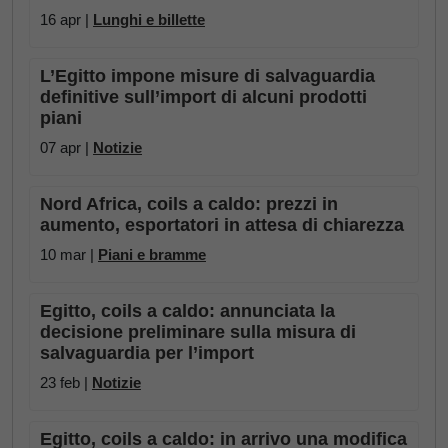
16 apr |
Lunghi e billette
L’Egitto impone misure di salvaguardia
definitive sull’import di alcuni prodotti
piani
07 apr |
Notizie
Nord Africa, coils a caldo: prezzi in
aumento, esportatori in attesa di chiarezza
10 mar |
Piani e bramme
Egitto, coils a caldo: annunciata la
decisione preliminare sulla misura di
salvaguardia per l’import
23 feb |
Notizie
Egitto, coils a caldo: in arrivo una modifica