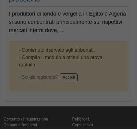
I produttori di tondo e vergella in Egitto e Algeria
si sono concentrati principalmente sui rispettivi
mercati interni dove, ...
- Contenuto riservato agli abbonati.
- Compila il modulo e ottieni una prova
gratuita.
- Sei già registrato?
Accedi
Contratto di registrazione
Pubblicità
Domande frequenti
Consulenza
Informativa sull'uso dei cookie
Rapporti e pubblicazioni
Presentazione