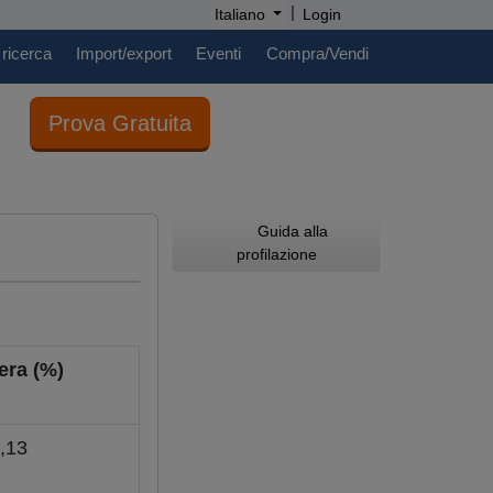
|
Italiano
Login
 ricerca
Import/export
Eventi
Compra/Vendi
Prova Gratuita
Guida alla
profilazione
iera (%)
,13