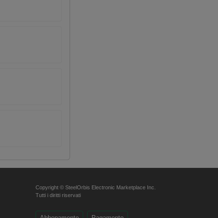
Copyright © SteelOrbis Electronic Marketplace Inc.
Tutti i diritti riservati
Abbonamento
Pagamento