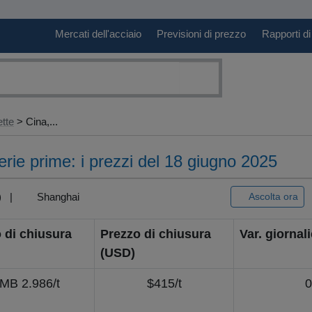
Mercati dell'acciaio
Previsioni di prezzo
Rapporti di
ette
> Cina,...
erie prime: i prezzi del 18 giugno 2025
3) |
Shanghai
Ascolta ora
 di chiusura
Prezzo di chiusura
Var. giornal
(USD)
MB 2.986/t
$415/t
0