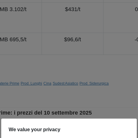
MB 3.102/t
$431/t
0
MB 695,5/t
$96,6/t
-
terie Prime
Prod. Lunghi
Cina
Sudest Asiatico
Prod. Siderurgica
rime: i prezzi del 10 settembre 2025