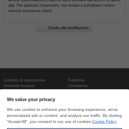
dati. Per qualsiasi chiarimento, non esitate a contattare il nostro
servizio assistenza clienti.
Guida alla profilazione
Contratto di registrazione
Pubblicità
Domande frequenti
Consulenza
Informativa sull'uso dei cookie
Rapporti e pubblicazioni
Presentazione
Contattaci
Termini di utilizzo
Politica di riservatezza
Prezzi e indici
Copyright © SteelOrbis Electronic