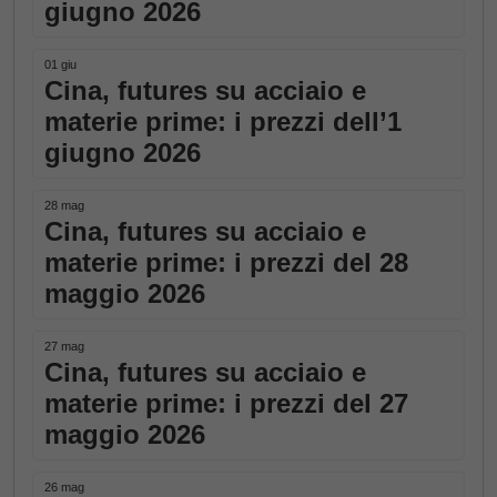
giugno 2026
01 giu
Cina, futures su acciaio e
materie prime: i prezzi dell’1
giugno 2026
28 mag
Cina, futures su acciaio e
materie prime: i prezzi del 28
maggio 2026
27 mag
Cina, futures su acciaio e
materie prime: i prezzi del 27
maggio 2026
26 mag