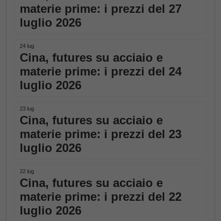
materie prime: i prezzi del 27
luglio 2026
24 lug
Cina, futures su acciaio e
materie prime: i prezzi del 24
luglio 2026
23 lug
Cina, futures su acciaio e
materie prime: i prezzi del 23
luglio 2026
22 lug
Cina, futures su acciaio e
materie prime: i prezzi del 22
luglio 2026