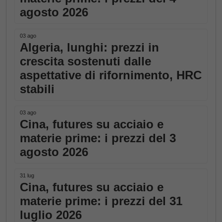
agosto 2026
03 ago
Algeria, lunghi: prezzi in
crescita sostenuti dalle
aspettative di rifornimento, HRC
stabili
03 ago
Cina, futures su acciaio e
materie prime: i prezzi del 3
agosto 2026
31 lug
Cina, futures su acciaio e
materie prime: i prezzi del 31
luglio 2026