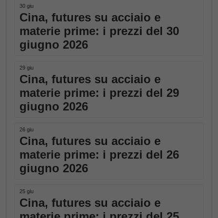
30 giu
Cina, futures su acciaio e
materie prime: i prezzi del 30
giugno 2026
29 giu
Cina, futures su acciaio e
materie prime: i prezzi del 29
giugno 2026
26 giu
Cina, futures su acciaio e
materie prime: i prezzi del 26
giugno 2026
25 giu
Cina, futures su acciaio e
materie prime: i prezzi del 25