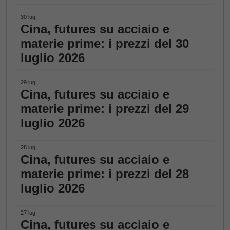
30 lug
Cina, futures su acciaio e
materie prime: i prezzi del 30
luglio 2026
29 lug
Cina, futures su acciaio e
materie prime: i prezzi del 29
luglio 2026
28 lug
Cina, futures su acciaio e
materie prime: i prezzi del 28
luglio 2026
27 lug
Cina, futures su acciaio e