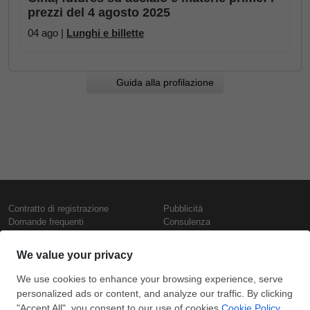
prezzi del 4 agosto 2025
04 ago |
Lunghi e billette
Guida alla profilazione
Contratto di registrazione
Pubblicità
Domande frequenti
Consulenza
Informativa sull'uso dei cookie
Rapporti e pubblicazioni
Presentazione
Contattaci
Termini di utilizzo
Politica di riservatezza