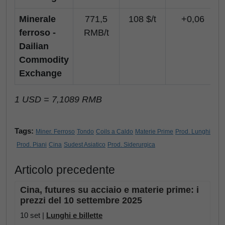
Minerale
771,5
108 $/t
+0,06
ferroso -
RMB/t
Dailian
Commodity
Exchange
1 USD = 7,1089 RMB
Tags:
Miner. Ferroso
Tondo
Coils a Caldo
Materie Prime
Prod. Lunghi
Prod. Piani
Cina
Sudest Asiatico
Prod. Siderurgica
Articolo precedente
Cina, futures su acciaio e materie prime: i
prezzi del 10 settembre 2025
10 set |
Lunghi e billette