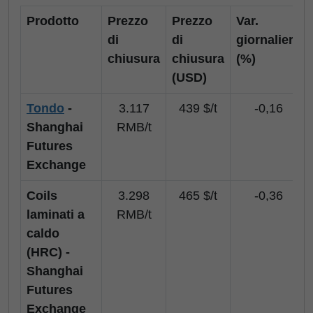
Prodotto
Prezzo
Prezzo
Var.
di
di
giornaliera
chiusura
chiusura
(%)
(USD)
Tondo
-
3.117
439 $/t
-0,16
Shanghai
RMB/t
Futures
Exchange
Coils
3.298
465 $/t
-0,36
laminati a
RMB/t
caldo
(HRC) -
Shanghai
Futures
Exchange