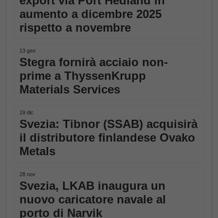
export via Port Hedland in
aumento a dicembre 2025
rispetto a novembre
13 gen
Stegra fornirà acciaio non-
prime a ThyssenKrupp
Materials Services
19 dic
Svezia: Tibnor (SSAB) acquisirà
il distributore finlandese Ovako
Metals
28 nov
Svezia, LKAB inaugura un
nuovo caricatore navale al
porto di Narvik