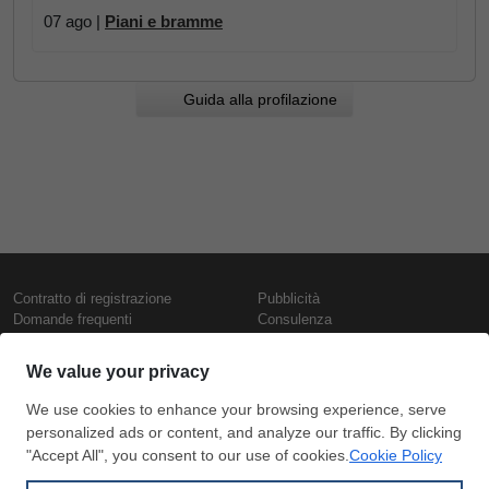
07 ago |
Piani e bramme
Guida alla profilazione
Contratto di registrazione
Pubblicità
Domande frequenti
Consulenza
Informativa sull'uso dei cookie
Rapporti e pubblicazioni
Presentazione
Contattaci
Termini di utilizzo
Politica di riservatezza
Prezzi e indici
Copyright © SteelOrbis Electronic