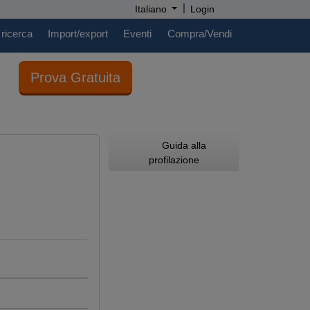
|
Italiano
Login
 ricerca
Import/export
Eventi
Compra/Vendi
Prova Gratuita
Guida alla
profilazione