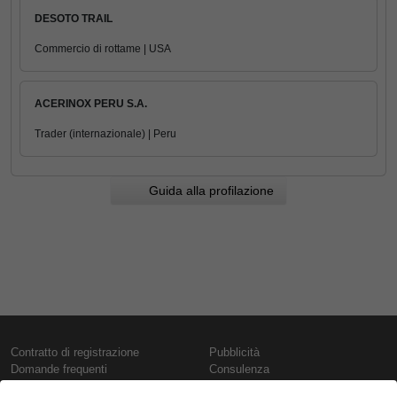
DESOTO TRAIL
Commercio di rottame | USA
ACERINOX PERU S.A.
Trader (internazionale) | Peru
Guida alla profilazione
Contratto di registrazione
Pubblicità
Domande frequenti
Consulenza
Informativa sull'uso dei cookie
Rapporti e pubblicazioni