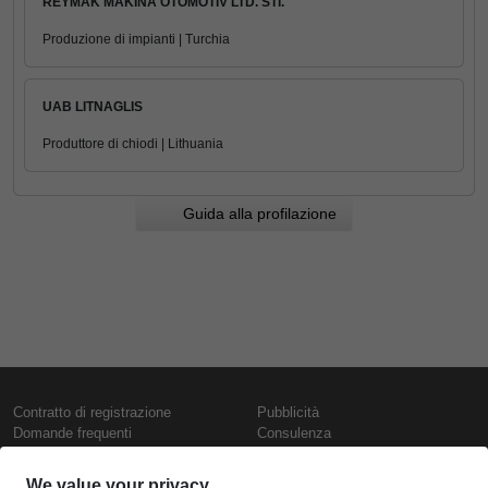
REYMAK MAKINA OTOMOTIV LTD. STI.
Produzione di impianti | Turchia
UAB LITNAGLIS
Produttore di chiodi | Lithuania
Guida alla profilazione
Contratto di registrazione
Pubblicità
Domande frequenti
Consulenza
Informativa sull'uso dei cookie
Rapporti e pubblicazioni
Presentazione