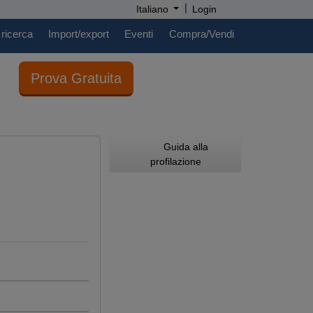
|
Italiano
Login
 ricerca
Import/export
Eventi
Compra/Vendi
Prova Gratuita
Guida alla
profilazione