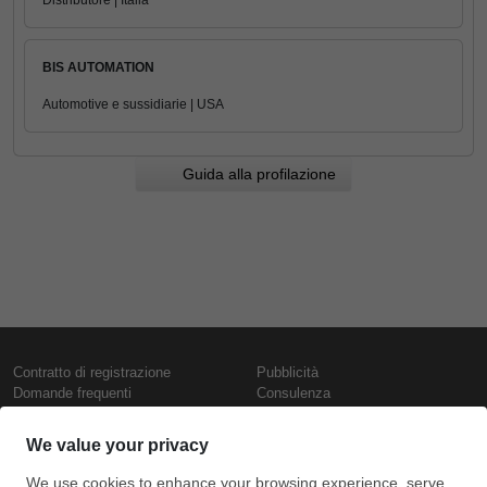
Distributore | Italia
BIS AUTOMATION
Automotive e sussidiarie | USA
Guida alla profilazione
Contratto di registrazione
Pubblicità
Domande frequenti
Consulenza
Informativa sull'uso dei cookie
Rapporti e pubblicazioni
Presentazione
Contattaci
Termini di utilizzo