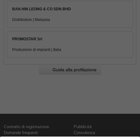
BAN HIN LEONG & CO SDN BHD
Distributore | Malaysia
PROMOSTAR Srl
Produzione di impianti | Italia
Guida alla profilazione
Contratto di registrazione
Pubblicità
Domande frequenti
Consulenza
Informativa sull'uso dei cookie
Rapporti e pubblicazioni