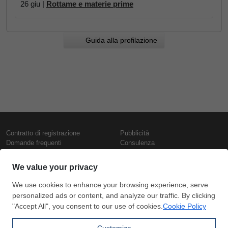
26 giu |
Rottame e materie prime
Guida alla profilazione
Contratto di registrazione
Pubblicità
Domande frequenti
Consulenza
Informativa sull'uso dei cookie
Rapporti e pubblicazioni
Presentazione
Contattaci
Termini di utilizzo
Politica di riservatezza
Prezzi e indici
Copyright © SteelOrbis Electronic
Marketplace Inc.
Prezzi ferro