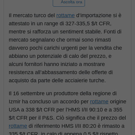
Ascolta ora
Il mercato turco del
rottame
d’importazione si è
attestato in un range di 327-335,5 $/t CFR,
mentre si rafforza un sentiment stabile. Fonti di
mercato segnalano che ormai sono rimasti
davvero pochi carichi urgenti per la vendita che
abbiano un potenziale di calo del prezzo, e
alcuni fornitori hanno iniziato a mostrare
resistenza all’abbassamento delle offerte di
acquisto da parte delle acciaierie turche.
Il 16 settembre un produttore della regione di
Izmir ha concluso un accordo per
rottame
origine
USA a 338 $/t CFR per l’HMS I/II 90:10 e a 355
$/t CFR per il P&S. Ciò significa che il prezzo del
rottame
di riferimento HMS I/II 80:20 è rimasto a
335 $/t CFR, in calo di appena 0,5 $/t rispetto