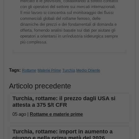
mercato e le previsioni, collaborando a stretto contatto
con gli operatori del settore sui mercati internazionali.
Il mio lavoro si concentra sul monitoraggio dei flussi
commerciali globali del rottame ferroso, delle
dinamiche dei prezzi e dei fondamentali di domanda e
offerta, fornendo analisi basate sui dati per aiutare gli
operatori a orientarsi in un'industria siderurgica sempre
più complessa.
Tags:
Rottame
Materie Prime
Turchia
Medio Oriente
Articolo precedente
Turchia, rottame: il prezzo dagli USA si
attesta a 375 $/t CFR
05 ago |
Rottame e materie prime
Turchia, rottame: import in aumento a
giugno e nella prima metà del 2026