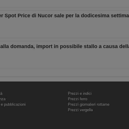
mer Spot Price di Nucor sale per la dodicesima settim
 dalla domanda, import in possibile stallo a causa dell
tà
Prezzi e indici
nza
Prezzi ferro
 e pubblicazioni
Prezzi giornalieri rottame
Prezzi vergella