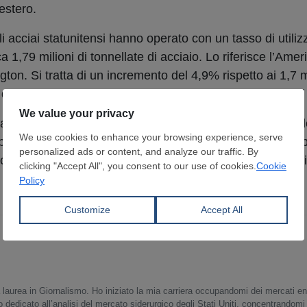
estero.
i acciai statunitensi hanno operato con un tasso di utiliz
 1,79 milioni di tonnellate di acciaio. Lo riferisce l’Ame
ton. Si tratta di un incremento del 4,9% rispetto ai 1,7 mi
 di giugno 2024, quando il tasso di utilizzo si attestava a
timana terminata il 21 giugno ha registrato un incremento 
pre secondo l’AISI. Allo stesso tempo, alcune fonti sta
ortatori, un fattore che starebbe comprimendo l’offerta d
 laurea in Giornalismo. Ho iniziato la mia carriera occupandomi dei mercati en
o dedicato all’analisi del mercato siderurgico degli Stati Uniti, concentrandomi