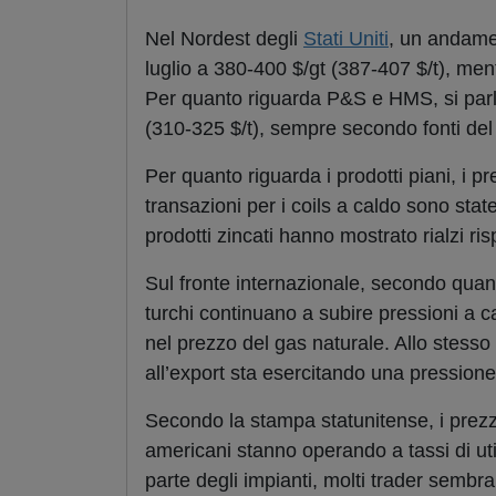
Nel Nordest degli
Stati Uniti
, un andamen
luglio a 380-400 $/gt (387-407 $/t), ment
Per quanto riguarda
P&S
e
HMS
, si pa
(310-325 $/t), sempre secondo fonti del
Per quanto riguarda i prodotti piani, i p
transazioni per i coils a caldo sono state
prodotti zincati hanno mostrato rialzi r
Sul fronte internazionale, secondo quant
turchi continuano a subire pressioni a c
nel prezzo del gas naturale. Allo stesso
all’export sta esercitando una pressione 
Secondo la stampa statunitense, i prezzi
americani stanno operando a tassi di util
parte degli impianti, molti trader sembr