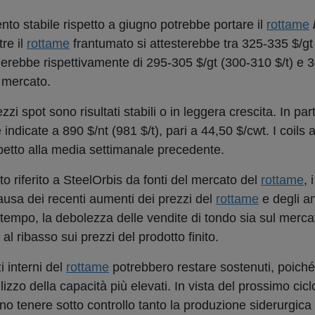
to stabile rispetto a giugno potrebbe portare il
rottame
re il
rottame
frantumato
si attesterebbe tra 325-335 $/gt
rlerebbe rispettivamente di 295-305 $/gt (300-310 $/t) e 
 mercato.
rezzi
spot
sono risultati stabili o in leggera crescita. In part
 indicate a 890 $/nt (981 $/t), pari a 44,50 $/cwt. I coils a
ispetto alla media settimanale precedente.
o riferito a
SteelOrbis
da fonti del mercato del
rottame
, 
ausa dei recenti aumenti dei prezzi del
rottame
e degli an
 tempo, la debolezza delle vendite di tondo sia sul merca
al ribasso sui prezzi del prodotto finito.
 interni del
rottame
potrebbero restare sostenuti, poiché 
izzo della capacità più elevati. In vista del prossimo cicl
ano tenere sotto controllo tanto la produzione siderurgica