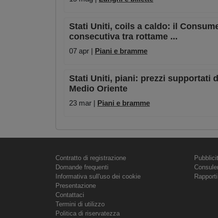
Stati Uniti, coils a caldo: il Consu
consecutiva tra rottame ...
07 apr |
Piani e bramme
Stati Uniti, piani: prezzi supportati
Medio Oriente
23 mar |
Piani e bramme
Contratto di registrazione
Pubblici
Domande frequenti
Consule
Informativa sull'uso dei cookie
Rapporti
Presentazione
Contattaci
Termini di utilizzo
Politica di riservatezza