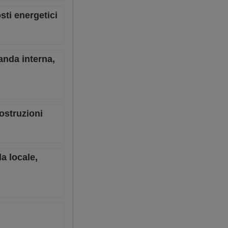
sti energetici
anda interna,
costruzioni
a locale,