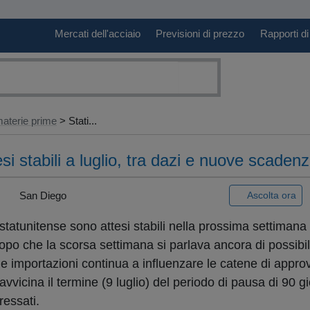
Mercati dell'acciaio
Previsioni di prezzo
Rapporti di
aterie prime
> Stati...
esi stabili a luglio, tra dazi e nuove scadenze
|
San Diego
Ascolta ora
tatunitense sono attesi stabili nella prossima settimana 
opo che la scorsa settimana si parlava ancora di possibi
lle importazioni continua a influenzare le catene di appr
 avvicina il termine (9 luglio) del periodo di pausa di 90 g
ressati.