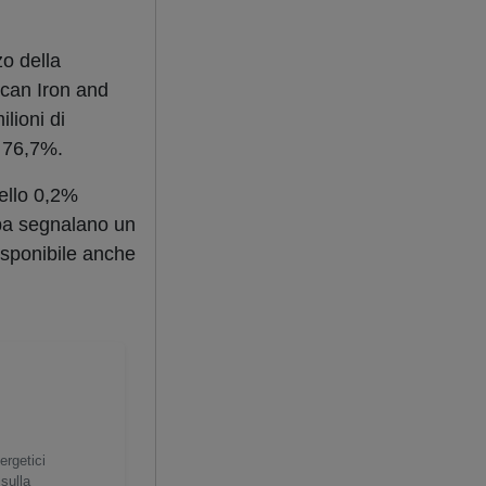
zo della
rican Iron and
lioni di
l 76,7%.
dello 0,2%
mpa segnalano un
isponibile anche
ergetici
 sulla