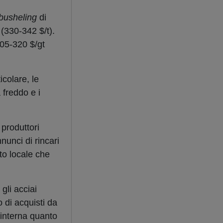
busheling
di
 (330-342 $/t).
305-320 $/gt
icolare, le
 freddo e i
i produttori
nunci di rincari
to locale che
gli acciai
o di acquisti da
 interna quanto