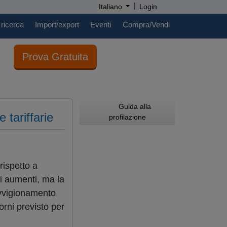
|
Italiano
Login
 ricerca
Import/export
Eventi
Compra/Vendi
Prova Gratuita
Guida alla
 tariffarie
profilazione
rispetto a
li aumenti, ma la
ovvigionamento
iorni previsto per