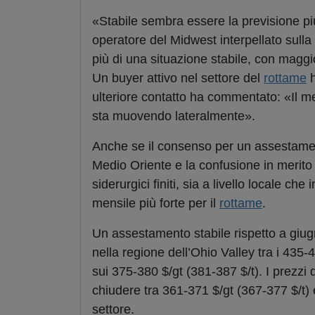
«Stabile sembra essere la previsione pi
operatore del Midwest interpellato sull
più di una situazione stabile, con maggi
Un buyer attivo nel settore del
rottame
h
ulteriore contatto ha commentato: «Il m
sta muovendo lateralmente».
Anche se il consenso per un assestament
Medio Oriente e la confusione in merito 
siderurgici finiti, sia a livello locale 
mensile più forte per il
rottame
.
Un assestamento stabile rispetto a giug
nella regione dell’Ohio Valley tra i 435-
sui 375-380 $/gt (381-387 $/t). I prezzi 
chiudere tra 361-371 $/gt (367-377 $/t) 
settore.