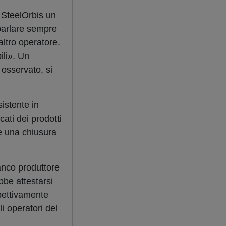
a
SteelOrbis
un
 parlare sempre
altro operatore.
ili». Un
 osservato, si
istente in
ati dei prodotti
re una chiusura
anco produttore
be attestarsi
pettivamente
i operatori del