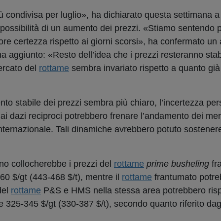
ù condivisa per luglio», ha dichiarato questa settimana 
a possibilità di un aumento dei prezzi. «Stiamo sentendo
ore certezza rispetto ai giorni scorsi», ha confermato un 
a aggiunto: «Resto dell’idea che i prezzi resteranno stab
ercato del
rottame
sembra invariato rispetto a quanto già
o stabile dei prezzi sembra più chiaro, l’incertezza pers
ai dazi reciproci potrebbero frenare l’andamento dei merc
che internazionale. Tali dinamiche avrebbero potuto sostene
no collocherebbe i prezzi del
rottame
prime busheling
fr
460 $/gt (443-468 $/t), mentre il
rottame
frantumato
potreb
del
rottame
P&S
e
HMS
nella stessa area potrebbero ris
e 325-345 $/gt (330-387 $/t), secondo quanto riferito dagl