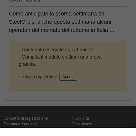
Come anticipato la scorsa settimana da
SteelOrbis, anche questa settimana alcuni
operatori del mercato del rottame in Italia ...
- Contenuto riservato agli abbonati.
- Compila il modulo e ottieni una prova
gratuita.
- Sei già registrato?
Accedi
Contratto di registrazione
Pubblicità
Domande frequenti
Consulenza
Informativa sull'uso dei cookie
Rapporti e pubblicazioni
Presentazione