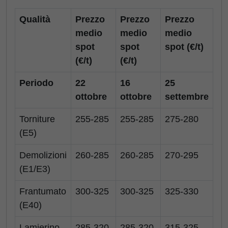
Qualità
Prezzo
Prezzo
Prezzo
medio
medio
medio
spot
spot
spot (€/t)
(€/t)
(€/t)
Periodo
22
16
25
ottobre
ottobre
settembre
Torniture
255-285
255-285
275-280
(E5)
Demolizioni
260-285
260-285
270-295
(E1/E3)
Frantumato
300-325
300-325
325-330
(E40)
Lamierino
285-320
285-320
315-325