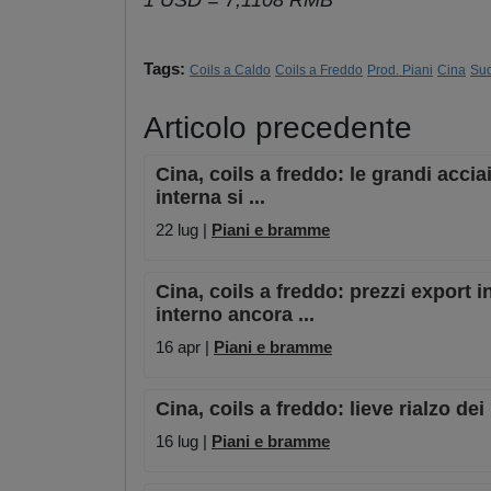
1 USD = 7,1108 RMB
Tags:
Coils a Caldo
Coils a Freddo
Prod. Piani
Cina
Sud
Articolo precedente
Cina, coils a freddo: le grandi acc
interna si ...
22 lug |
Piani e bramme
Cina, coils a freddo: prezzi export 
interno ancora ...
16 apr |
Piani e bramme
Cina, coils a freddo: lieve rialzo de
16 lug |
Piani e bramme