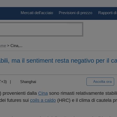
Mercati dell'acciaio
Previsioni di prezzo
Rapporti di
amme
> Cina,...
bili, ma il sentiment resta negativo per il c
GMT+3) |
Shanghai
Ascolta ora
) provenienti dalla
Cina
sono rimasti relativamente stabili
dei futures sui
coils a caldo
(HRC) e il clima di cautela pr