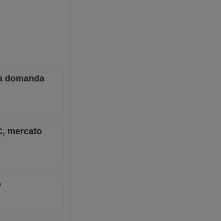
 la domanda
RC, mercato
o