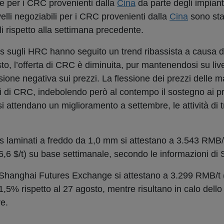
rte per i CRC provenienti dalla
Cina
da parte degli impiant
elli negoziabili per i CRC provenienti dalla
Cina
sono stat
i rispetto alla settimana precedente.
res sugli HRC hanno seguito un trend ribassista a causa d
sto, l’offerta di CRC è diminuita, pur mantenendosi su live
sione negativa sui prezzi. La flessione dei prezzi delle m
tori di CRC, indebolendo però al contempo il sostegno ai pr
si attendano un miglioramento a settembre, le attività di
oils laminati a freddo da 1,0 mm si attestano a 3.543 RMB/
,6 $/t) su base settimanale, secondo le informazioni di 
o Shanghai Futures Exchange si attestano a 3.299 RMB/t (
1,5% rispetto al 27 agosto, mentre risultano in calo dell
e.