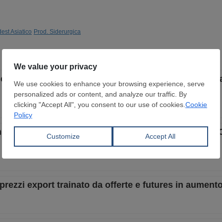
est Asiatico
Prod. Siderurgica
iaierie riducono leggermente le offerte export mentre
in lieve aumento con il sostegno dei futures sugli H
i prezzi export trainato da offerte e futures in aument