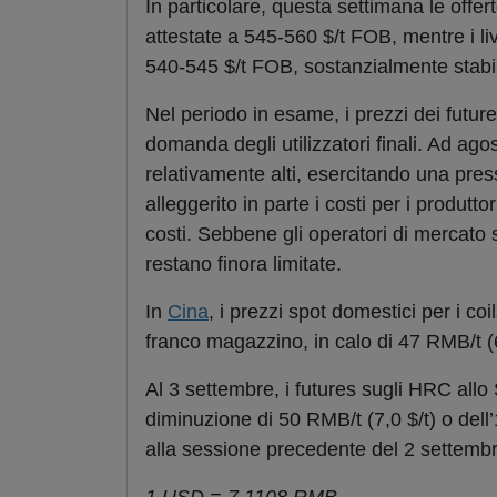
In particolare, questa settimana le offe
attestate a 545-560 $/t FOB, mentre i liv
540-545 $/t FOB, sostanzialmente stabil
Nel periodo in esame, i prezzi dei futu
domanda degli utilizzatori finali. Ad ago
relativamente alti, esercitando una pres
alleggerito in parte i costi per i produt
costi. Sebbene gli operatori di mercato 
restano finora limitate.
In
Cina
, i prezzi spot domestici per i c
franco magazzino, in calo di 47 RMB/t (6
Al 3 settembre, i futures sugli HRC all
diminuzione di 50 RMB/t (7,0 $/t) o dell’
alla sessione precedente del 2 settembr