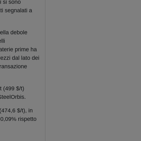
i si sono
i segnalati a
ella debole
lli
aterie prime ha
ezzi dal lato dei
 transazione
t (499 $/t)
SteelOrbis.
474,6 $/t), in
o 0,09% rispetto