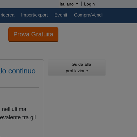
|
Italiano
Login
 ricerca
Import/export
Eventi
Compra/Vendi
Prova Gratuita
Guida alla
alo continuo
profilazione
 nell’ultima
evalente tra gli