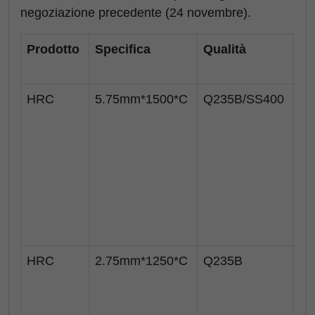
negoziazione precedente (24 novembre).
Prodotto
Specifica
Qualità
Ci
HRC
5.75mm*1500*C
Q235B/SS400
Sh
Ti
Le
Me
HRC
2.75mm*1250*C
Q235B
Sh
Ti