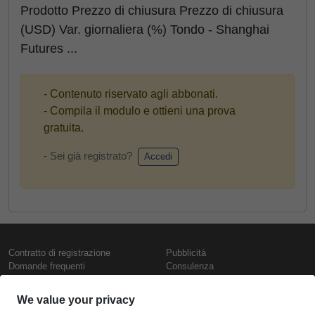
Prodotto Prezzo di chiusura Prezzo di chiusura
(USD) Var. giornaliera (%) Tondo - Shanghai
Futures ...
- Contenuto riservato agli abbonati.
- Compila il modulo e ottieni una prova
gratuita.
- Sei già registrato?
Accedi
Contratto di registrazione
Pubblicità
Domande frequenti
Consulenza
Informativa sull'uso dei cookie
Rapporti e pubblicazioni
Presentazione
Contattaci