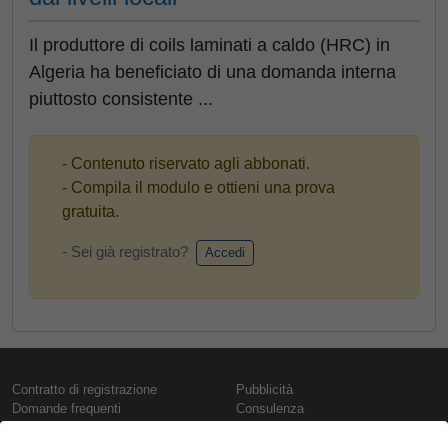
Il produttore di coils laminati a caldo (HRC) in
Algeria ha beneficiato di una domanda interna
piuttosto consistente ...
- Contenuto riservato agli abbonati.
- Compila il modulo e ottieni una prova
gratuita.
- Sei già registrato?
Accedi
Contratto di registrazione
Pubblicità
Domande frequenti
Consulenza
Informativa sull'uso dei cookie
Rapporti e pubblicazioni
Presentazione