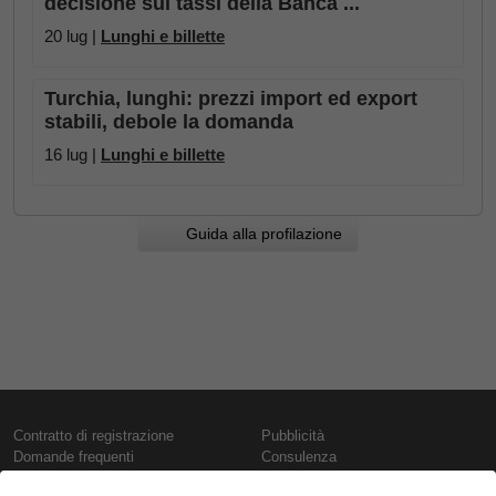
decisione sui tassi della Banca ...
20 lug |
Lunghi e billette
Turchia, lunghi: prezzi import ed export
stabili, debole la domanda
16 lug |
Lunghi e billette
Guida alla profilazione
Contratto di registrazione
Pubblicità
Domande frequenti
Consulenza
Informativa sull'uso dei cookie
Rapporti e pubblicazioni