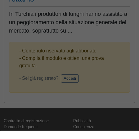
In Turchia i produttori di lunghi hanno assistito a
un peggioramento della situazione generale del
mercato, soprattutto su ...
- Contenuto riservato agli abbonati.
- Compila il modulo e ottieni una prova
gratuita.
- Sei già registrato?
Accedi
Contratto di registrazione
Pubblicità
Domande frequenti
Consulenza
Informativa sull'uso dei cookie
Rapporti e pubblicazioni
Presentazione