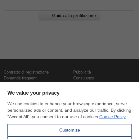
Guida alla profilazione
Contratto di registrazione
Pubblicità
Domande frequenti
Consulenza
Informativa sull'uso dei cookie
Rapporti e pubblicazioni
Presentazione
Contattaci
Termini di utilizzo
Politica di riservatezza
Prezzi e indici
Copyright © SteelOrbis Electronic
Marketplace Inc.
Prezzi ferro
Tutti i diritti riservati
Prezzi giornalieri rottame