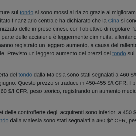
uture sul
tondo
si sono mossi al rialzo grazie al migliora
ato finanziario centrale ha dichiarato che la
Cina
si con
zata delle imprese cinesi, con l'obiettivo di regolare l
parte delle acciaierie è leggermente diminuita, allentan
anno registrato un leggero aumento, a causa del rallen
lle. Previsto un leggero aumento dei prezzi del
tondo
sul
erta del
tondo
dalla Malesia sono stati segnalati a 460 $
7 giugno. Questo prezzo si traduce in 450-455 $/t CFR. I pr
460 $/t CFR, peso teorico, registrando un aumento medio 
t delle controfferte degli acquirenti sono inferiori a 450
ondo
dalla Malesia sono stati segnalati a 460 $/t CFR, pes