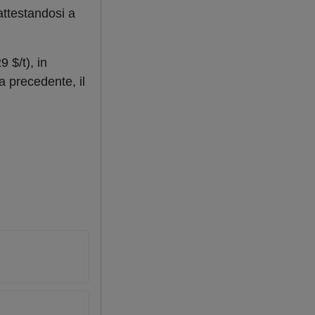
attestandosi a
 $/t), in
a precedente, il