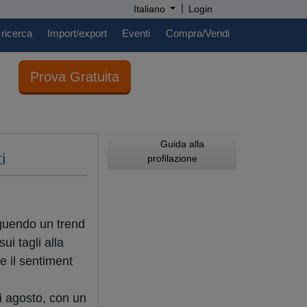
|
Italiano
Login
 ricerca
Import/export
Eventi
Compra/Vendi
Prova Gratuita
Guida alla
i
profilazione
guendo un trend
ui tagli alla
e il sentiment
i agosto, con un