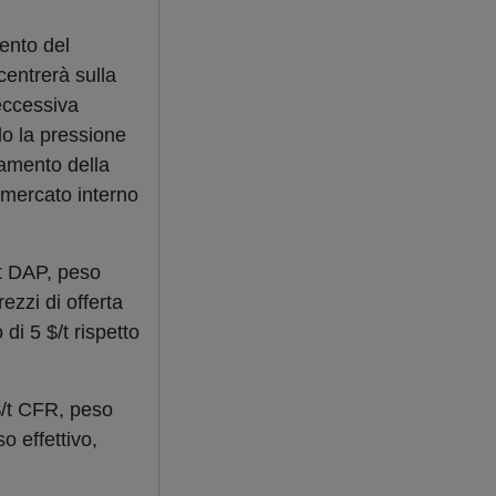
mento del
centrerà sulla
'eccessiva
do la pressione
tamento della
 mercato interno
/t DAP, peso
ezzi di offerta
di 5 $/t rispetto
 $/t CFR, peso
o effettivo,