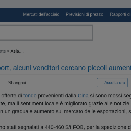
Mercati dell'acciaio
Previsioni di prezzo
Rapporti di
ette
> Asia,...
xport, alcuni venditori cercano piccoli aument
|
Shanghai
Ascolta ora
 offerte di
tondo
provenienti dalla
Cina
si sono mossi se
e, ma il sentiment locale è migliorato grazie alle notizie s
in un graduale aumento sul mercato delle esportazioni, s
o stati segnalati a 440-460 $/t FOB, per la spedizione d