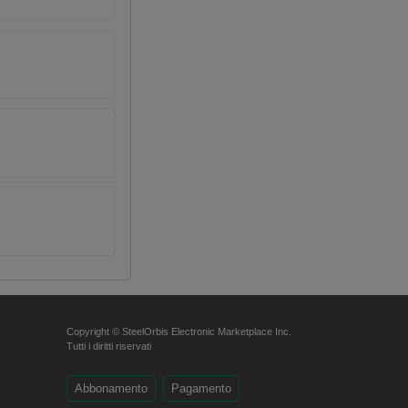
Copyright © SteelOrbis Electronic Marketplace Inc.
Tutti i diritti riservati
Abbonamento
Pagamento