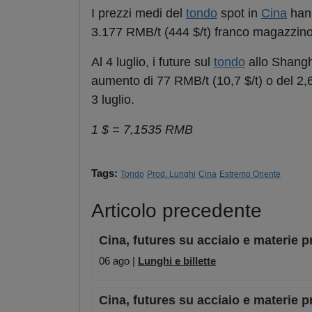
I prezzi medi del
tondo
spot in
Cina
hann
3.177 RMB/t (444 $/t) franco magazzino,
Al 4 luglio, i future sul
tondo
allo Shangh
aumento di 77 RMB/t (10,7 $/t) o del 2,6
3 luglio.
1 $ = 7,1535 RMB
Tags:
Tondo
Prod. Lunghi
Cina
Estremo Oriente
Articolo precedente
Cina, futures su acciaio e materie p
06 ago |
Lunghi e billette
Cina, futures su acciaio e materie p