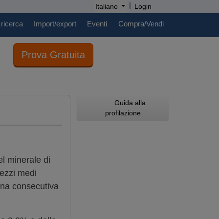
|
Italiano
Login
 ricerca
Import/export
Eventi
Compra/Vendi
Prova Gratuita
Guida alla
profilazione
l minerale di
prezzi medi
ana consecutiva