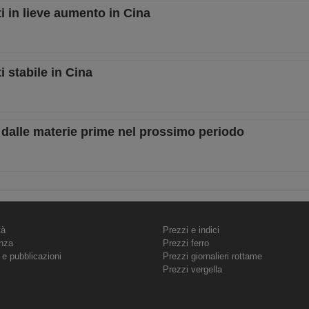
i in lieve aumento in Cina
i stabile in Cina
 dalle materie prime nel prossimo periodo
tà
Prezzi e indici
nza
Prezzi ferro
 e pubblicazioni
Prezzi giornalieri rottame
Prezzi vergella