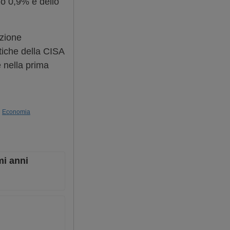
lo 0,9% e dello
uzione
stiche della CISA
 nella prima
Economia
mi anni