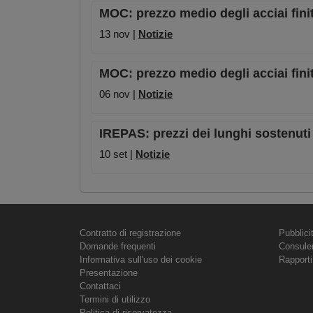
MOC: prezzo medio degli acciai finit
13 nov |
Notizie
MOC: prezzo medio degli acciai finit
06 nov |
Notizie
IREPAS: prezzi dei lunghi sostenuti
10 set |
Notizie
Contratto di registrazione
Pubblici
Domande frequenti
Consule
Informativa sull'uso dei cookie
Rapporti
Presentazione
Contattaci
Termini di utilizzo
Politica di riservatezza