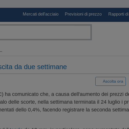
Mercati dell'acciaio
Previsioni di prezzo
Rapporti di
..
escita da due settimane
|
Ascolta ora
) ha comunicato che, a causa dell'aumento dei prezzi de
el calo delle scorte, nella settimana terminata il 24 luglio i 
mentati dello 0,4%, facendo registrare la seconda settim