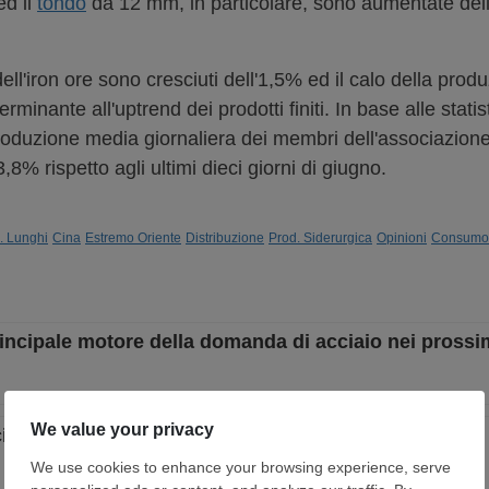
d il
tondo
da 12 mm, in particolare, sono aumentate del
ell'iron ore sono cresciuti dell'1,5% ed il calo della prod
rminante all'uptrend dei prodotti finiti. In base alle stati
produzione media giornaliera dei membri dell'associazione
,8% rispetto agli ultimi dieci giorni di giugno.
. Lunghi
Cina
Estremo Oriente
Distribuzione
Prod. Siderurgica
Opinioni
Consumo
principale motore della domanda di acciaio nei prossi
ai lunghi mentre la Cina resta fuori dai giochi