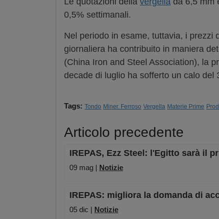
Le quotazioni della
vergella
da 6,5 mm e
0,5% settimanali.
Nel periodo in esame, tuttavia, i prezzi d
giornaliera ha contribuito in maniera dete
(China Iron and Steel Association), la 
decade di luglio ha sofferto un calo del 3
Tags:
Tondo
Miner. Ferroso
Vergella
Materie Prime
Prod
Articolo precedente
IREPAS, Ezz Steel: l'Egitto sarà il 
09 mag |
Notizie
IREPAS: migliora la domanda di acci
05 dic |
Notizie