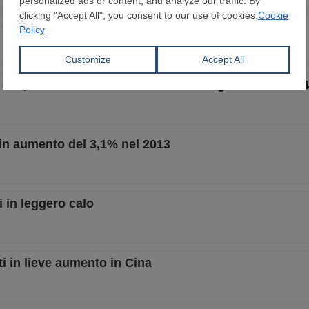
i 35.600 tonnellate di acciaio grezzo a giugno
 0,5 milioni di tonnellate di acciaio grezzo nel 2014
 in aumento del 3,1% nel 2013
i in leggero calo
i in lieve aumento in Cina