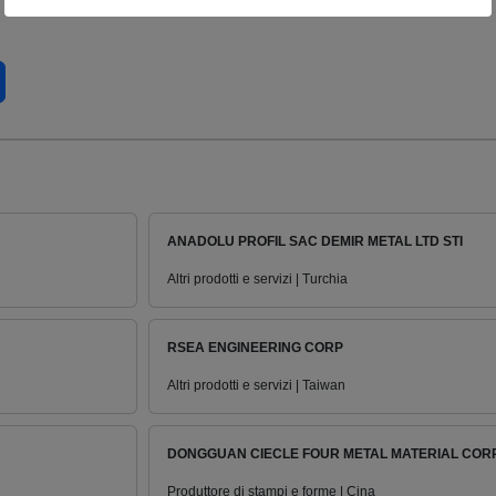
ANADOLU PROFIL SAC DEMIR METAL LTD STI
Altri prodotti e servizi | Turchia
RSEA ENGINEERING CORP
Altri prodotti e servizi | Taiwan
DONGGUAN CIECLE FOUR METAL MATERIAL CORP
Produttore di stampi e forme | Cina