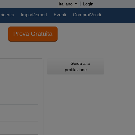
|
Italiano
Login
 ricerca
Import/export
Eventi
Compra/Vendi
Prova Gratuita
Guida alla
profilazione