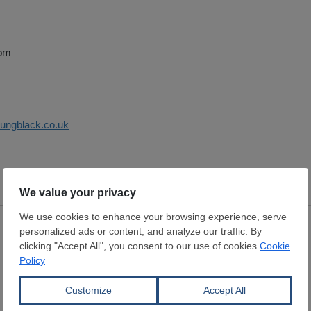
dom
oungblack.co.uk