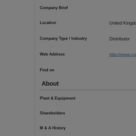
Company Brief
Location
United King
Company Type / Industry
Distributor
Web Address
http://www.y
Find on
About
Plant & Equipment
Shareholders
M & A History