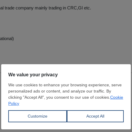
nal trade company mainly trading in CRC,GI etc.
ational)