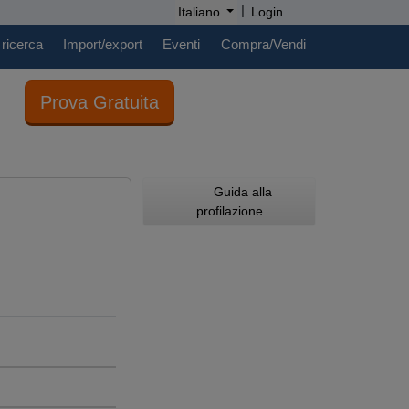
|
Italiano
Login
 ricerca
Import/export
Eventi
Compra/Vendi
Prova Gratuita
Guida alla
profilazione