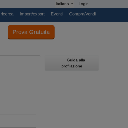
|
Italiano
Login
 ricerca
Import/export
Eventi
Compra/Vendi
Prova Gratuita
Guida alla
profilazione