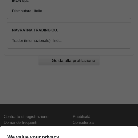
IRON spa
Distributore | Italia
NAVRATNA TRADING CO.
Trader (internazionale) | India
Guida alla profilazione
Contratto di registrazione
Pubblicità
Domande frequenti
Consulenza
Informativa sull'uso dei cookie
Rapporti e pubblicazioni
Presentazione