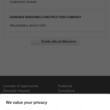
Costruzioni | Kuwait
HAWAIIAN DREDGING CONSTRUCTION COMPANY
Altri prodotti e servizi | USA
Guida alla profilazione
Contratto di registrazione
Pubblicità
Domande frequenti
Consulenza
Informativa sull'uso dei cookie
Rapporti e pubblicazioni
Presentazione
Contattaci
Termini di utilizzo