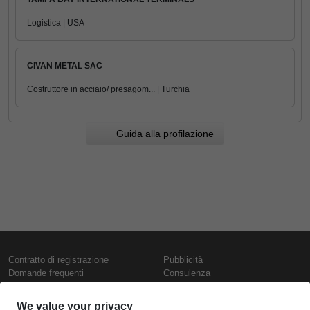
Logistica | USA
CIVAN METAL SAC
Costruttore in acciaio/ presagom... | Turchia
Guida alla profilazione
Contratto di registrazione
Pubblicità
Domande frequenti
Consulenza
Informativa sull'uso dei cookie
Rapporti e pubblicazioni
Presentazione