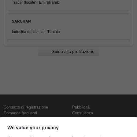
Trader (locale) | Emirati arabi
SARUHAN
Industria del bianco | Turchia
Guida alla profilazione
Contratto di registrazione
Pubblicità
Domande frequenti
Consulenza
Informativa sull'uso dei cookie
Rapporti e pubblicazioni
Presentazione
Contattaci
Termini di utilizzo