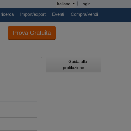
|
Italiano
Login
 ricerca
Import/export
Eventi
Compra/Vendi
Prova Gratuita
Guida alla
profilazione