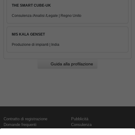
THE SMART CUBE-UK
Consulenza /Analisi /Legale | Regno Unito
M/S KALA GENSET
Produzione di impianti | India
Guida alla profilazione
Contratto di registrazione
Pubblicità
Domande frequenti
Consulenza
Informativa sull'uso dei cookie
Rapporti e pubblicazioni