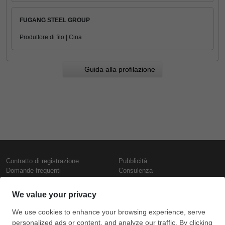
FUGANG STEEL GROUP
Produttore di filo | Cina
Guida alla profilazione
Contratto di registrazione
Pubblicità
Domande frequenti
Consulenza
Informativa sull'uso dei cookie
Rapporti e pubblicazioni
Presentazione
Contattaci
Termini di utilizzo
Politica di riservatezza