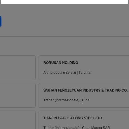
BORUSAN HOLDING
Altri prodotti e servizi | Turchia
WUHAN FENGZEYUAN INDUSTRY & TRADING CO., 
Trader (internazionale) | Cina
TIANJIN EAGLE-FLYING STEEL LTD
Trader (internazionale) | Cina, Macau SAR