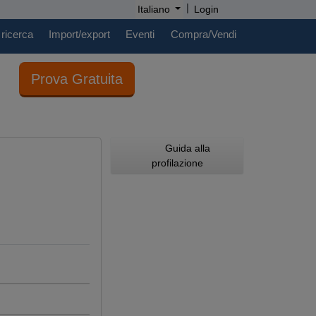
|
Italiano
Login
 ricerca
Import/export
Eventi
Compra/Vendi
Prova Gratuita
Guida alla
profilazione