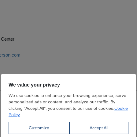
 Center
yerson.com