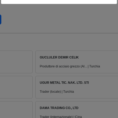
GUCLULER DEMIR CELIK
Produttore di acciaio grezzo (Al... | Turchia
UGUR METAL TIC. NAK. LTD. STI
Trader (locale) | Turchia
DAMA TRADING CO., LTD
Trader (internazionale) | Cina