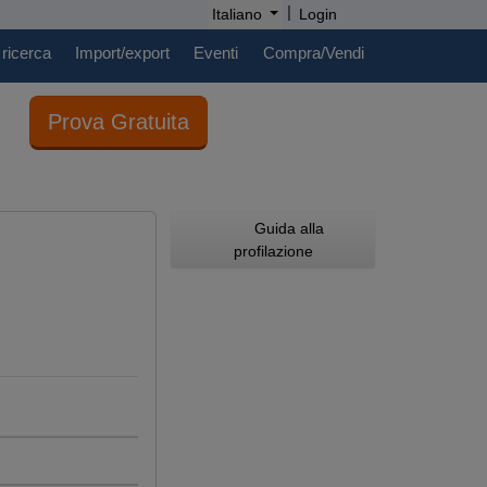
|
Italiano
Login
 ricerca
Import/export
Eventi
Compra/Vendi
Prova Gratuita
Guida alla
profilazione