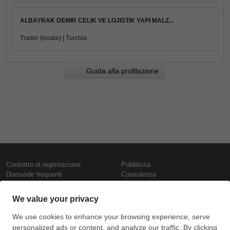
ALBAYRAK DEMIR CELIK VE LOJISTIK YAPI MALZ...
Trader (locale) | Turchia
Guida alla profilazione
Contratto di registrazione
Pubblicità
Domande frequenti
Consulenza
Informativa sull'uso dei cookie
Rapporti e pubblicazioni
Presentazione
Contattaci
Termini di utilizzo
Politica di riservatezza