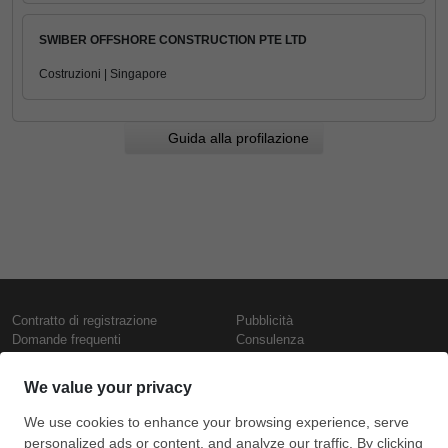
SWIBER OFFSHORE CONSTRUCTION PTE LTD
Costruzioni | Singapore
Guida alla profilazione
Contratto di registrazione
Pubblicità
Domande frequenti
Consulenza
Informativa sull'uso dei cookie
Rapporti e pubblicazioni
Presentazione
Contattaci
Termini di utilizzo
Politica di riservatezza