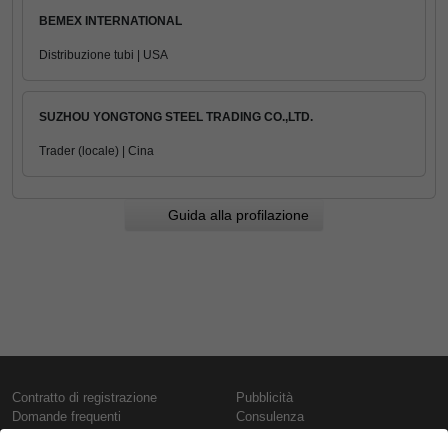
BEMEX INTERNATIONAL
Distribuzione tubi | USA
SUZHOU YONGTONG STEEL TRADING CO.,LTD.
Trader (locale) | Cina
Guida alla profilazione
Contratto di registrazione
Pubblicità
Domande frequenti
Consulenza
Informativa sull'uso dei cookie
Rapporti e pubblicazioni