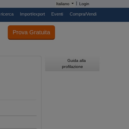
|
Italiano
Login
 ricerca
Import/export
Eventi
Compra/Vendi
Prova Gratuita
Guida alla
profilazione