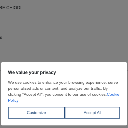
E CHIODI
ts