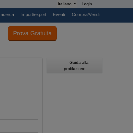
|
Italiano
Login
 ricerca
Import/export
Eventi
Compra/Vendi
Prova Gratuita
Guida alla
profilazione