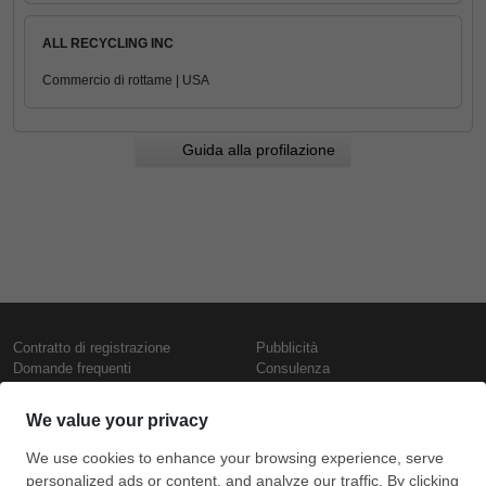
ALL RECYCLING INC
Commercio di rottame | USA
Guida alla profilazione
Contratto di registrazione
Pubblicità
Domande frequenti
Consulenza
Informativa sull'uso dei cookie
Rapporti e pubblicazioni
Presentazione
Contattaci
Termini di utilizzo
Politica di riservatezza