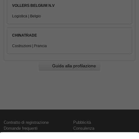
VOLLERS BELGIUM N.V
Logistica | Belgio
CHINATRADE
Costruzioni | Francia
Guida alla profilazione
Contratto di registrazione
Pubblicità
Domande frequenti
Consulenza
Informativa sull'uso dei cookie
Rapporti e pubblicazioni