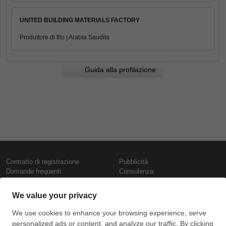
UNITED BUILDING MATERIALS FACTORY
Produttore di filo | Arabia Saudita
Guida alla profilazione
Contratto di registrazione
Pubblicità
Domande frequenti
Consulenza
Informativa sull'uso dei cookie
Rapporti e pubblicazioni
Presentazione
Contattaci
Termini di utilizzo
Politica di riservatezza