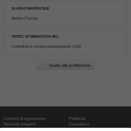
ULUBAS MADENCILIK
Miniera | Turchia
TRITEC OF MINNESOTA INC.
Costruttore in acciaio/ presagomatore | USA
Guida alla profilazione
Contratto di registrazione
Pubblicità
Domande frequenti
Consulenza
Informativa sull'uso dei cookie
Rapporti e pubblicazioni