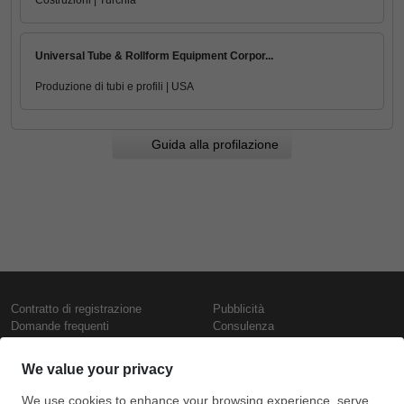
Costruzioni | Turchia
Universal Tube & Rollform Equipment Corpor...
Produzione di tubi e profili | USA
Guida alla profilazione
Contratto di registrazione
Pubblicità
Domande frequenti
Consulenza
Informativa sull'uso dei cookie
Rapporti e pubblicazioni
Presentazione
Contattaci
Termini di utilizzo