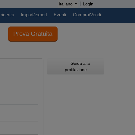
|
Italiano
Login
 ricerca
Import/export
Eventi
Compra/Vendi
Prova Gratuita
Guida alla
profilazione