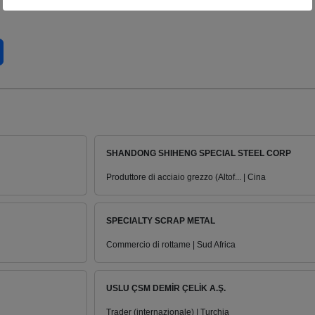
SHANDONG SHIHENG SPECIAL STEEL CORP
Produttore di acciaio grezzo (Altof... | Cina
SPECIALTY SCRAP METAL
Commercio di rottame | Sud Africa
USLU ÇSM DEMİR ÇELİK A.Ş.
Trader (internazionale) | Turchia