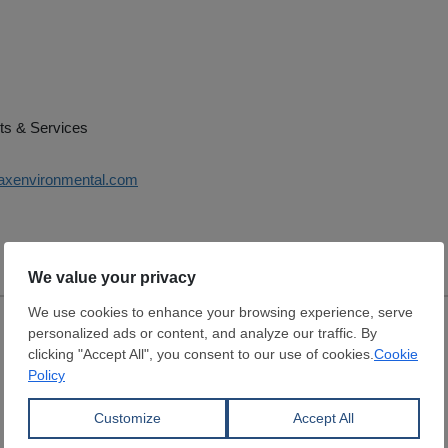
ts & Services
axenvironmental.com