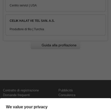
Centro servizi | USA
CELIK HALAT VE TEL SAN. A.S.
Produttore di filo | Turchia
Guida alla profilazione
Contratto di registrazione
Pubblicità
Domande frequenti
Consulenza
Informativa sull'uso dei cookie
Rapporti e pubblicazioni
Presentazione
Contattaci